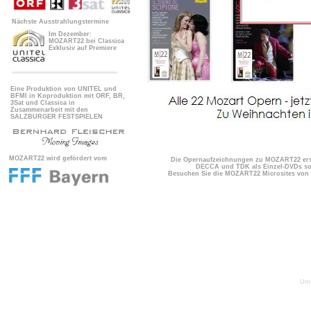
Nächste Ausstrahlungstermine
Im Dezember:
MOZART22 bei Classica
Exklusiv auf Premiere
Eine Produktion von UNITEL und
BFMI in Koproduktion mit ORF, BR,
3Sat und Classica in
Zusammenarbeit mit den
SALZBURGER FESTSPIELEN
MOZART22 wird gefördert vom
Die Opernaufzeichnungen zu MOZART22 er
DECCA und TDK als Einzel-DVDs sow
Besuchen Sie die MOZART22 Microsites v
Ums