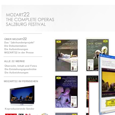
22
ÜBER MOZART
Das “Jahrhundertprojekt”
Die Dokumentation
Die Aufzeichnungen
MOZART22 in der Presse
ALLE 22 WERKE
Übersicht, Inhalt und Fotos
Die Entstehungsgeschichte
Die Aufzeichnungen
MOZART22
IM FERNSEHEN
Koproduzierende Sender